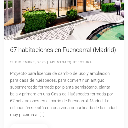
67 habitaciones en Fuencarral (Madrid)
19 DICIEMBRE, 2025
|
APUNTOARQUITECTURA
Proyecto para licencia de cambio de uso y ampliación
para casa de huéspedes, para convertir un antiguo
supermercado formado por planta semisótano, planta
baja y primera en una Casa de Huéspedes formada por
67 habitaciones en el barrio de Fuencarral, Madrid. La
edificación se sitúa en una zona consolidada de la ciudad
muy próxima al […]