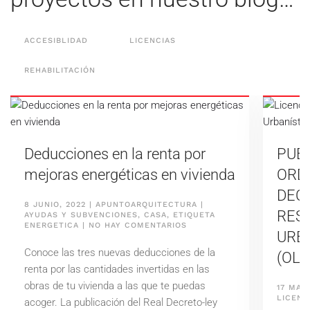
ACCESIBLIDAD
LICENCIAS
REHABILITACIÓN
PUBLICACIÓN DE LA
ORDENANZA DE LICENCIAS Y
DECLARACIONES
RESPONSABLES
URBANÍSTICAS DE MADRID
Nuev
(OLDRUM)
de h
17 MAYO, 2022
|
APUNTOARQUITECTURA
|
6 MAYO
EN
LICENCIAS
|
NO HAY COMENTARIOS
LICENC
PUBLICACIÓN