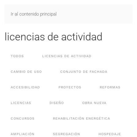
CONTACTO
Ir al contenido principal
INICIO
PROYECTOS
LICENCIAS DE ACTIVIDAD
A
punto
Arquitectura
licencias de actividad
TODOS
LICENCIAS DE ACTIVIDAD
CAMBIO DE USO
CONJUNTO DE FACHADA
ACCESIBILIDAD
PROYECTOS
REFORMAS
LICENCIAS
DISEÑO
OBRA NUEVA
CONCURSOS
REHABILITACIÓN ENERGÉTICA
AMPLIACIÓN
SEGREGACIÓN
HOSPEDAJE