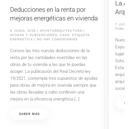
La Ar
Deducciones en la renta por
Arqu
mejoras energéticas en vivienda
7 JUNIO
PUBLIC
8 JUNIO, 2022
|
APUNTOARQUITECTURA
|
AYUDAS Y SUBVENCIONES
,
CASA
,
ETIQUETA
EN
Nuestra
ENERGETICA
|
NO HAY COMENTARIOS
DEDUCCIONES
Exposi
EN
Conoce las tres nuevas deducciones de la
LA
lugar d
RENTA
renta por las cantidades invertidas en las
Soto, «
POR
obras de tu vivienda a las que te puedas
MEJORAS
Esta ex
ENERGÉTICAS
acoger. La publicación del Real Decreto-ley
EN
arquite
19/2021, contempla tres supuestos de ayudas
VIVIENDA
arquite
para obras de mejora en vivienda siempre que
socieda
las obras llevadas a cabo conlleven una
mejora en la eficiencia energética […]
SA
SABER MÁS