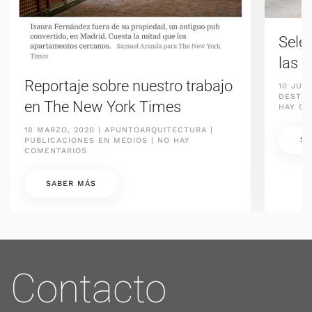
Sele
las 4
Reportaje sobre nuestro trabajo
10 JULI
DESTA
en The New York Times
HAY CO
18 MARZO, 2020
|
APUNTOARQUITECTURA
|
SA
PUBLICACIONES EN MEDIOS
|
NO HAY
EN
COMENTARIOS
REPORTAJE
SOBRE
NUESTRO
SABER MÁS
TRABAJO
EN
THE
NEW
YORK
TIMES
Contacto