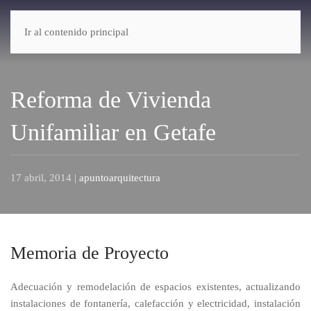
CONTACTO
Ir al contenido principal
A
punto
Arquitectura
Reforma de Vivienda
Unifamiliar en Getafe
17 abril, 2014
|
apuntoarquitectura
Memoria de Proyecto
Adecuación y remodelación de espacios existentes, actualizando
instalaciones de fontanería, calefacción y electricidad, instalación