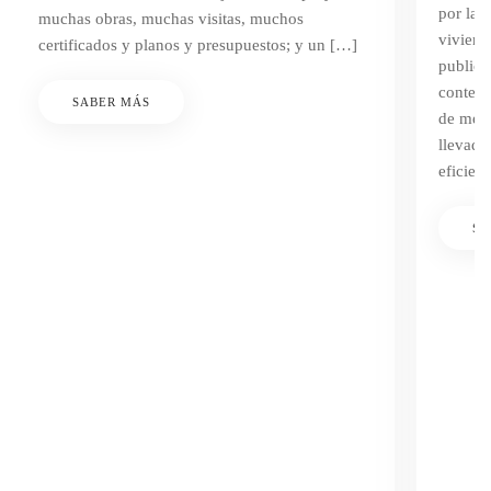
por las
muchas obras, muchas visitas, muchos
viviend
certificados y planos y presupuestos; y un […]
publica
contemp
SABER MÁS
de mejo
llevada
eficien
SA