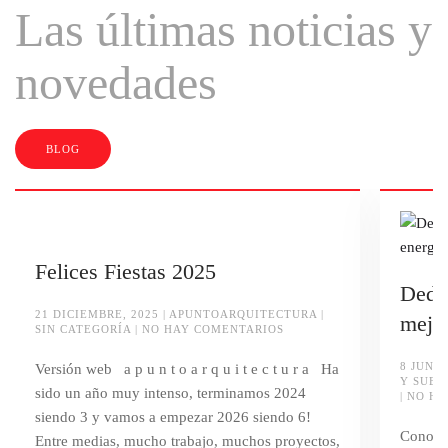
Las últimas noticias y
novedades
BLOG
Felices Fiestas 2025
Deduc
21 DICIEMBRE, 2025
|
APUNTOARQUITECTURA
|
mejor
EN
SIN CATEGORÍA
|
NO HAY COMENTARIOS
FELICES
FIESTAS
8 JUNIO
Versión web a p u n t o a r q u i t e c t u r a Ha
2025
Y SUBV
sido un año muy intenso, terminamos 2024
|
NO HA
siendo 3 y vamos a empezar 2026 siendo 6!
Conoce 
Entre medias, mucho trabajo, muchos proyectos,