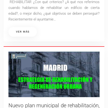
REHABILITAR ¿Con qué criterios? ¿A qué nos referimos
QUÉ
ACCESIBILIDAD?
cuando hablamos de rehabilitar un edificio de cierta
edad?, o mejor dicho, ¿qué objetivos se deben perseguir?
Recientemente el ayuntamie…
VER MÁS
Nuevo plan municipal de rehabilitación,