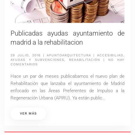
Publicadas ayudas ayuntamiento de
madrid a la rehabilitacion
29 JULIO, 2016
|
APUNTOARQUITECTURA
|
ACCESIBILIAD
,
AYUDAS Y SUBVENCIONES
,
REHABILITACIÓN
|
NO HAY
EN
COMENTARIOS
PUBLICADAS
AYUDAS
Hace un par de meses publicabamos el nuevo plan de
AYUNTAMIENTO
DE
Rehabilitación que lanzaba el ayuntamiento de Madrid
MADRID
enfocado en las Áreas Preferentes de Impulso a la
A
LA
Regeneración Urbana (APIRU). Ya están public…
REHABILITACION
VER MÁS