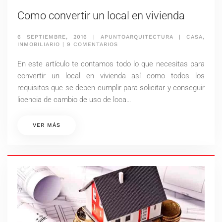
Como convertir un local en vivienda
6 SEPTIEMBRE, 2016
|
APUNTOARQUITECTURA
|
CASA
,
EN
INMOBILIARIO
|
9 COMENTARIOS
COMO
CONVERTIR
En este artículo te contamos todo lo que necesitas para
UN
LOCAL
convertir un local en vivienda así como todos los
EN
requisitos que se deben cumplir para solicitar y conseguir
VIVIENDA
licencia de cambio de uso de loca…
VER MÁS