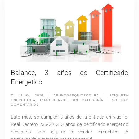
Balance, 3 años de Certificado
Energetico
7 JULIO, 2016
|
APUNTOARQUITECTURA
|
ETIQUETA
ENERGETICA
,
INMOBILIARIO
,
SIN CATEGORÍA
|
NO HAY
EN
COMENTARIOS
BALANCE,
3
Este mes, se cumplen 3 años de la entrada en vigor el
AÑOS
DE
Real Decreto 235/2013, 3 años de certificado energetico
CERTIFICADO
necesario para alquilar o vender inmuebles. A
ENERGETICO