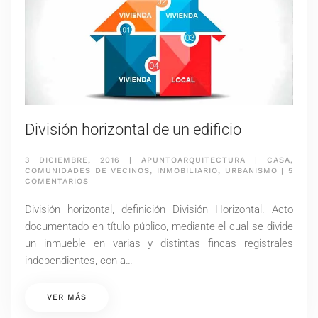
División horizontal de un edificio
3 DICIEMBRE, 2016
|
APUNTOARQUITECTURA
|
CASA
,
COMUNIDADES DE VECINOS
,
INMOBILIARIO
,
URBANISMO
|
5
EN
COMENTARIOS
DIVISIÓN
HORIZONTAL
División horizontal, definición División Horizontal. Acto
DE
UN
documentado en título público, mediante el cual se divide
EDIFICIO
un inmueble en varias y distintas fincas registrales
independientes, con a…
VER MÁS