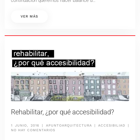
continuación queremos hacer balance d…
VER MÁS
Rehabilitar, ¿por qué accesibilidad?
1 JUNIO, 2016
|
APUNTOARQUITECTURA
|
ACCESIBILIAD
|
EN
NO HAY COMENTARIOS
REHABILITAR,
¿POR