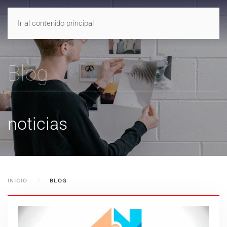
CONTACTO
Ir al contenido principal
A
punto
Arquitectura
Blog
noticias
INICIO
BLOG