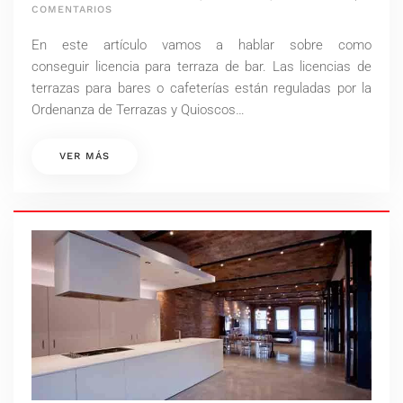
EN
COMENTARIOS
LICENCIA
PARA
En este artículo vamos a hablar sobre como
TERRAZA
DE
conseguir licencia para terraza de bar. Las licencias de
BAR
terrazas para bares o cafeterías están reguladas por la
Ordenanza de Terrazas y Quioscos…
VER MÁS