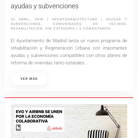
ayudas y subvenciones
23 ABRIL, 2016
|
APUNTOARQUITECTURA
|
AYUDAS Y
SUBVENCIONES
,
COMUNIDADES DE VECINOS
,
EN
REHABILITACIÓN
,
SIN CATEGORÍA
|
2 COMENTARIOS
NUEVO
PLAN
El Ayuntamiento de Madrid lanza un nuevo programa de
MUNICIPAL
DE
rehabilitación y Regeneración Urbana con importantes
REHABILITACI
ayudas y subvenciones compatibles con otros planes de
AYUDAS
Y
reforma de viviendas tanto estatales…
SUBVENCIONE
VER MÁS