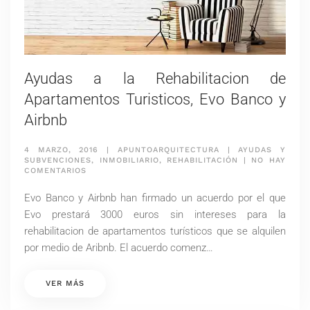
Ayudas a la Rehabilitacion de
Apartamentos Turisticos, Evo Banco y
Airbnb
4 MARZO, 2016
|
APUNTOARQUITECTURA
|
AYUDAS Y
SUBVENCIONES
,
INMOBILIARIO
,
REHABILITACIÓN
|
NO HAY
EN
COMENTARIOS
AYUDAS
A
Evo Banco y Airbnb han firmado un acuerdo por el que
LA
REHABILITACION
Evo prestará 3000 euros sin intereses para la
DE
rehabilitacion de apartamentos turísticos que se alquilen
APARTAMENTOS
TURISTICOS,
por medio de Aribnb. El acuerdo comenz…
EVO
BANCO
Y
VER MÁS
AIRBNB