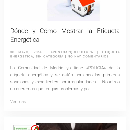
Dónde y Cómo Mostrar la Etiqueta
Energética
30 MAYO, 2014
|
APUNTOARQUITECTURA
|
ETIQUETA
EN
ENERGETICA
,
SIN CATEGORÍA
|
NO HAY COMENTARIOS
DÓNDE
Y
La Comunidad de Madrid ya tiene «POLICIA» de la
CÓMO
MOSTRAR
etiqueta energética y se están poniendo las primeras
LA
sanciones y expedientes por irregularidades. . Nosotros
ETIQUETA
ENERGÉTIC
no queremos que tengáis problemas y por…
Ver más