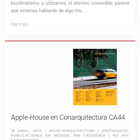
bioclimatismo o utilizamos el término sostenible, parece
que estamos hablando de algo mu…
Ver más
Apple-House en Conarquitectura CA44
19 ABRIL, 2014
|
APUNTOARQUITECTURA
|
DESTACADOS
,
PUBLICACIONES EN MEDIOS
,
SIN CATEGORÍA
|
NO HAY
EN