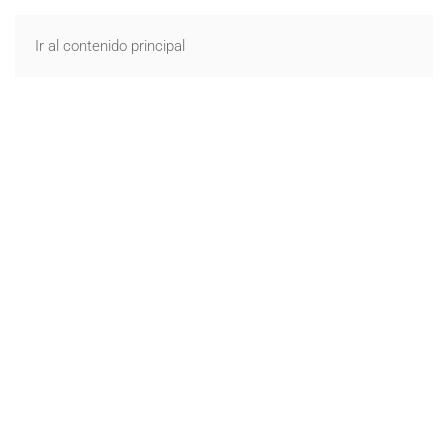
CONTACTO
Ir al contenido principal
A
punto
Arquitectura