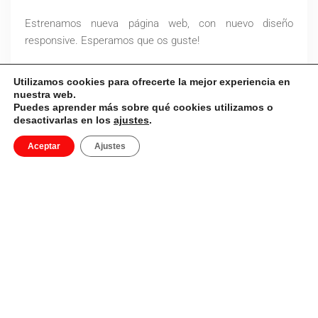
ESTRENAMOS
WEB!
Estrenamos nueva página web, con nuevo diseño
responsive. Esperamos que os guste!
Ver más
Utilizamos cookies para ofrecerte la mejor experiencia en
nuestra web.
Puedes aprender más sobre qué cookies utilizamos o
desactivarlas en los
ajustes
.
1
…
4
5
6
7
Aceptar
Ajustes
NUESTROS PROYECTOS
Descubre todos nuestros
proyectos…
Descubre nuestros últimos proyectos.