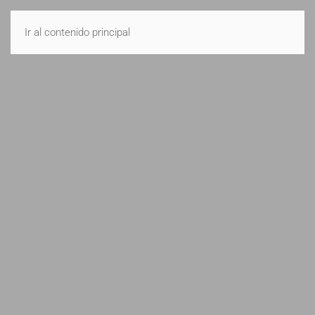
CONTACTO
Ir al contenido principal
A
punto
Arquitectura